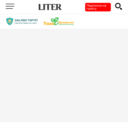
Подписка на
газету