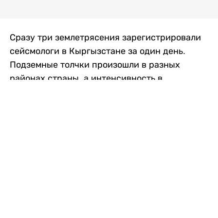
Сразу три землетрясения зарегистрировали
сейсмологи в Кыргызстане за один день.
Подземные толчки произошли в разных
районах страны, а интенсивность в
населенных пунктах достигала трех баллов.
Об этом сообщили в Институте сейсмологии
Национальной академии наук Кыргызской
Республики, передает
Liter.kz
со ссылкой
на
24.kg
.
Первое землетрясение произошло утром в
воскресенье, в 09:33. Магнитуда
сейсмического события, по данным
института, составила около 3 баллов. Очаг