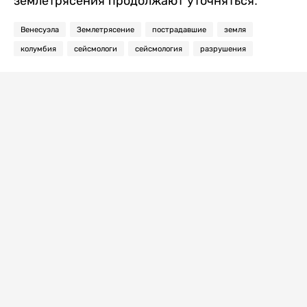
землетрясения продолжают уточняться.
Венесуэла
Землетрясение
пострадавшие
земля
колумбия
сейсмологи
сейсмология
разрушения