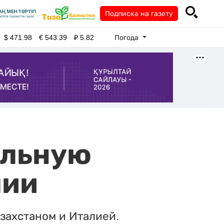
Подписка на газету
Погода
$
471.98
€
543.39
₽
5.82
ельную
лии
захстаном и Италией.