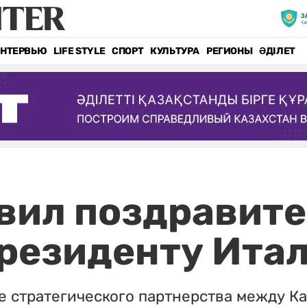
НТЕРВЬЮ
LIFE STYLE
СПОРТ
КУЛЬТУРА
РЕГИОНЫ
ӘДІЛЕТ
авил поздравит
резиденту Ита
е стратегического партнерства между Ка