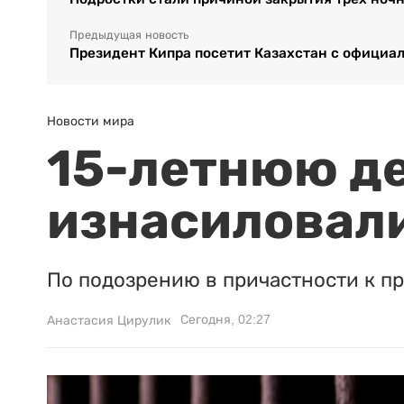
Предыдущая новость
Президент Кипра посетит Казахстан с официа
Новости мира
15-летнюю д
изнасиловали
По подозрению в причастности к п
Сегодня, 02:27
Анастасия Цирулик