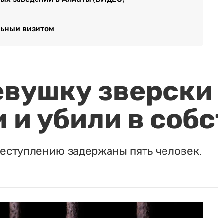
льным визитом
евушку зверски
 и убили в соб
реступлению задержаны пять человек.