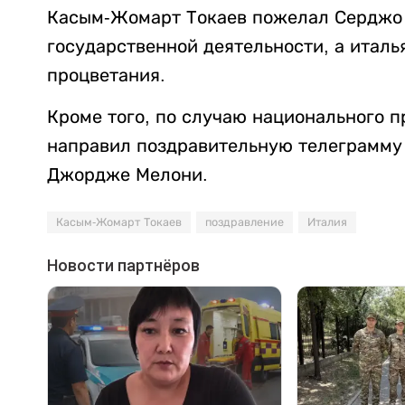
Касым-Жомарт Токаев пожелал Серджо 
государственной деятельности, а италь
процветания.
Кроме того, по случаю национального п
направил поздравительную телеграмму
Джордже Мелони.
Касым-Жомарт Токаев
поздравление
Италия