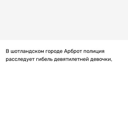
В шотландском городе Арброт полиция
расследует гибель девятилетней девочки,
которую нашли с тяжелыми травмами в
промышленной зоне, где семья разбила
палаточный лагерь. По подозрению в
убийстве ребенка задержан ее 35-летний
отец, передает
Liter.kz
со ссылкой на
The Sun
.
По данным полиции, семья из Западного
Йоркшира приехала в Арброт и разбила
палатку на территории заброшенной