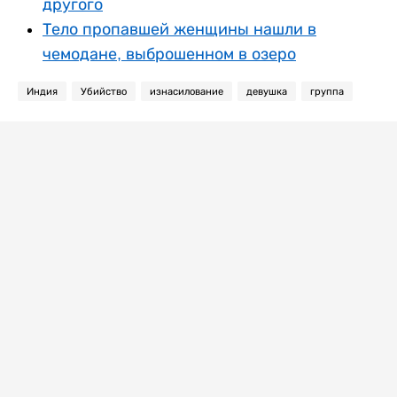
другого
Тело пропавшей женщины нашли в
чемодане, выброшенном в озеро
Индия
Убийство
изнасилование
девушка
группа