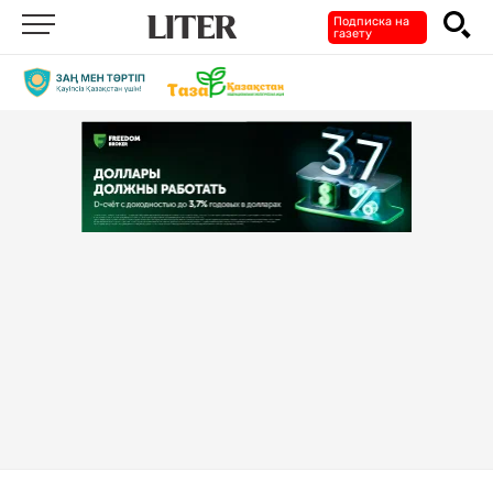
Подписка на
газету