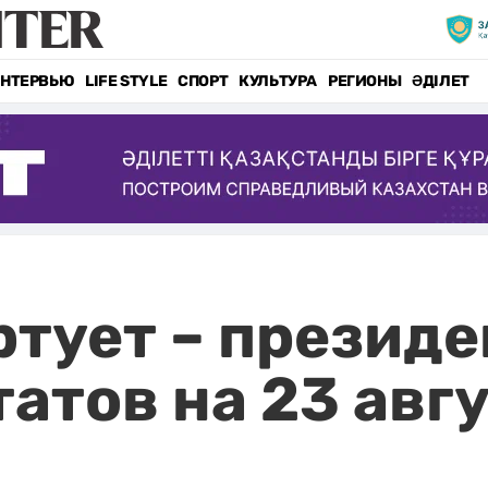
НТЕРВЬЮ
LIFE STYLE
СПОРТ
КУЛЬТУРА
РЕГИОНЫ
ӘДІЛЕТ
ртует – презид
атов на 23 авг