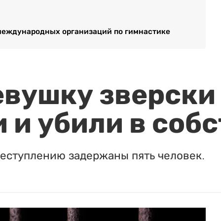
международных организаций по гимнастике
евушку зверски
 и убили в соб
реступлению задержаны пять человек.