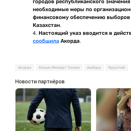
городов республиканского значения
необходимые меры по организацион
финансовому обеспечению выборов 
Казахстан.
4. Настоящий указ вводится в действ
сообщила
Акорда.
Акорда
Касым-Жомарт Токаев
выборы
Курултай