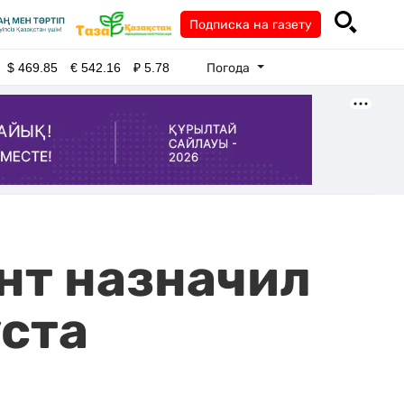
Подписка на газету
Погода
$
469.85
€
542.16
₽
5.78
ент назначил
уста