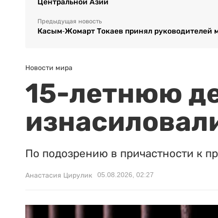
Центральной Азии
Предыдущая новость
Касым-Жомарт Токаев принял руководителей 
Новости мира
15-летнюю д
изнасиловали
По подозрению в причастности к п
05.08.2026, 02:27
Анастасия Цирулик