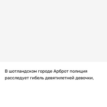
В шотландском городе Арброт полиция
расследует гибель девятилетней девочки,
которую нашли с тяжелыми травмами в
промышленной зоне, где семья разбила
палаточный лагерь. По подозрению в
убийстве ребенка задержан ее 35-летний