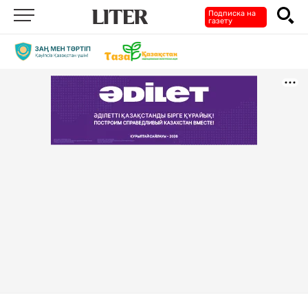
Подписка на
газету