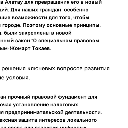
в Алатау для превращения его в новый
ций. Для наших граждан, особенно
шие возможности для того, чтобы
м городе. Поэтому основные принципы,
д, были закреплены в новой
онный закон “О специальном правовом
асым-Жомарт Токаев.
о решения ключевых вопросов развития
ые условия.
здан прочный правовой фундамент для
лючая установление налоговых
ля предпринимательской деятельности.
лексная защита интересов локального
ная среда для развития цифровых