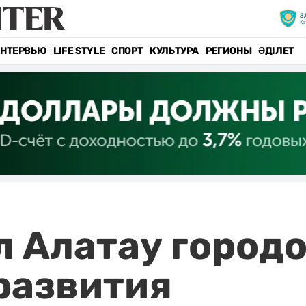
НТЕРВЬЮ
LIFE STYLE
СПОРТ
КУЛЬТУРА
РЕГИОНЫ
ӘДІЛЕТ
л Алатау город
развития