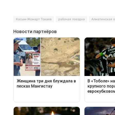
Касым-Жомарт Токаев
рабочая поездка
Алматинская о