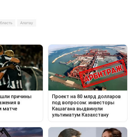
бласть
Алатау