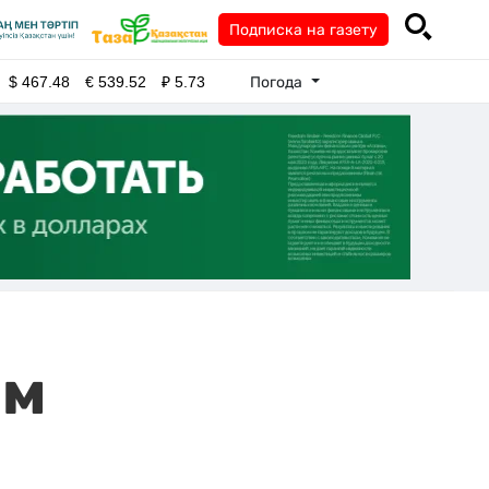
Подписка на газету
Погода
$
467.48
€
539.52
₽
5.73
ом