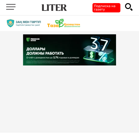
Подписка на
газету