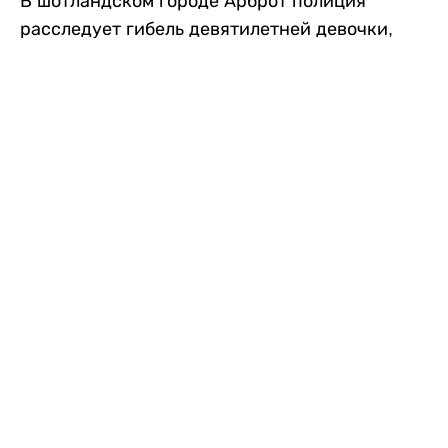
В шотландском городе Арброт полиция
расследует гибель девятилетней девочки,
которую нашли с тяжелыми травмами в
промышленной зоне, где семья разбила
палаточный лагерь. По подозрению в
убийстве ребенка задержан ее 35-летний
отец, передает
Liter.kz
со ссылкой на
The Sun
.
По данным полиции, семья из Западного
Йоркшира приехала в Арброт и разбила
палатку на территории заброшенной
промышленной зоны неподалеку от пляжа.
Вместе с родителями были двое детей.
Местные жители рассказали, что вечером в
воскресенье заметили палатку рядом с
автомобилем Peugeot.