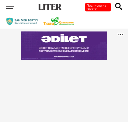
Подписка на
газету