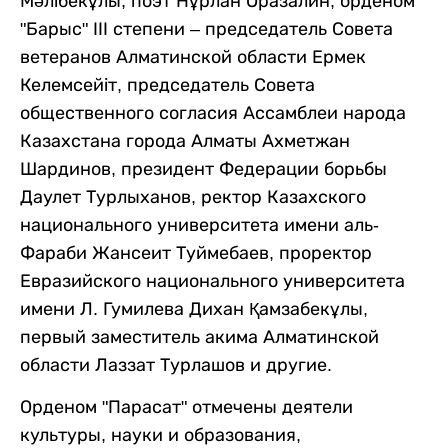
Мәлібекұлы, поэт Нұрлан Оразалин; орденом
"Барыс" ІІІ степени – председатель Совета
ветеранов Алматинской области Ермек
Келемсейіт, председатель Совета
общественного согласия Ассамблеи народа
Казахстана города Алматы Ахметжан
Шардинов, президент Федерации борьбы
Даулет Турлыханов, ректор Казахского
национального университета имени аль-
Фараби Жансеит Туймебаев, проректор
Евразийского национального университета
имени Л. Гумилева Дихан Қамзабекұлы,
первый заместитель акима Алматинской
области Лаззат Турлашов и другие.
Орденом "Парасат" отмечены деятели
культуры, науки и образования,