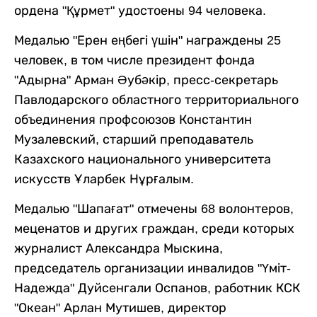
ордена "Құрмет" удостоены 94 человека.
Медалью "Ерен еңбегі үшін" награждены 25
человек, в том числе президент фонда
"Адырна" Арман Әубәкір, пресс-секретарь
Павлодарского областного территориального
объединения профсоюзов Константин
Музалевский, старший преподаватель
Казахского национального университета
искусств Ұларбек Нұрғалым.
Медалью "Шапағат" отмечены 68 волонтеров,
меценатов и других граждан, среди которых
журналист Александра Мыскина,
председатель организации инвалидов "Үміт-
Надежда" Дуйсенгали Оспанов, работник КСК
"Океан" Арлан Мутишев, директор