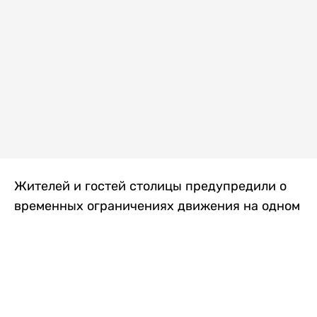
Жителей и гостей столицы предупредили о
временных ограничениях движения на одном
из самых загруженных проспектов города.
Причиной станут дорожные работы, которые
продлятся два дня, передает
Liter.kz
.
По информации городских служб, с 7 по 8
августа на проспекте Кабанбай батыра