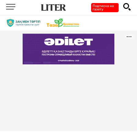
Подписка на
газету