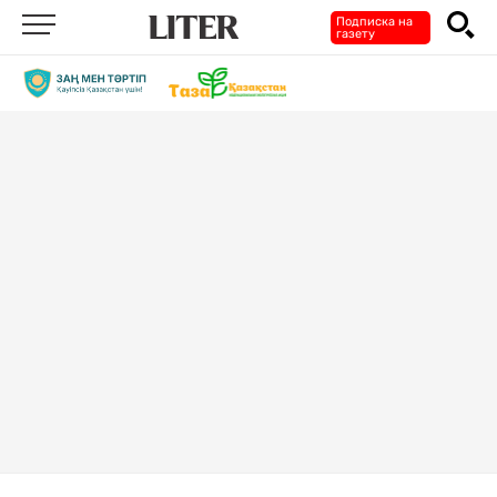
Подписка на
газету