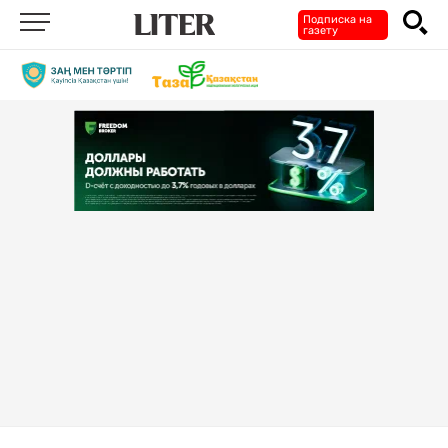
Подписка на
газету