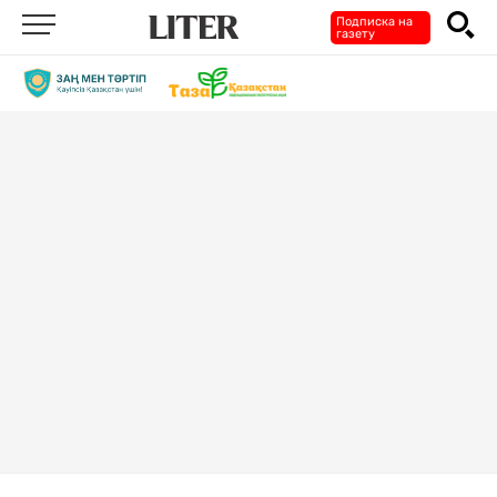
Подписка на
газету