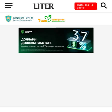
Подписка на
газету