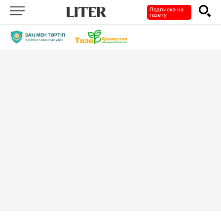
Подписка на
газету