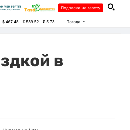
Подписка на газету
Погода
$
467.48
€
539.52
₽
5.73
ездкой в