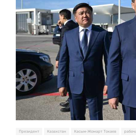
Президент
Казахстан
Касым-Жомарт Токаев
рабоч