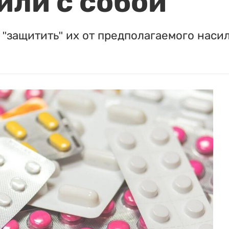
или с собой
"защитить" их от предполагаемого насил