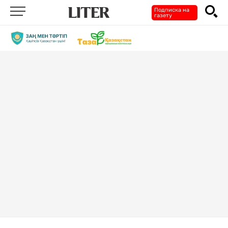
Подписка на
газету