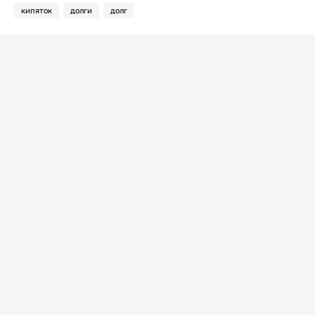
кипяток
долги
долг