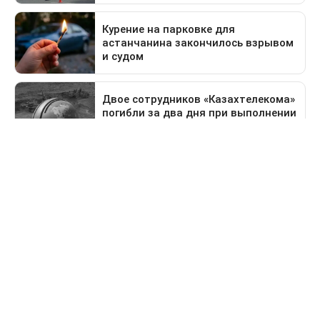
Предыдущая новость
Поездка в Тараз станет дольше: водителей
перенаправят на старый перевал
Свидетельство о постановке на учет периодического печатного
издания №16475-СИ от 24.04.2017 г. Выдано Комитетом
государственного контроля в области связи, информатизации
и средств массовой информации Министерства информации и