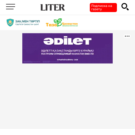
Подписка на
газету