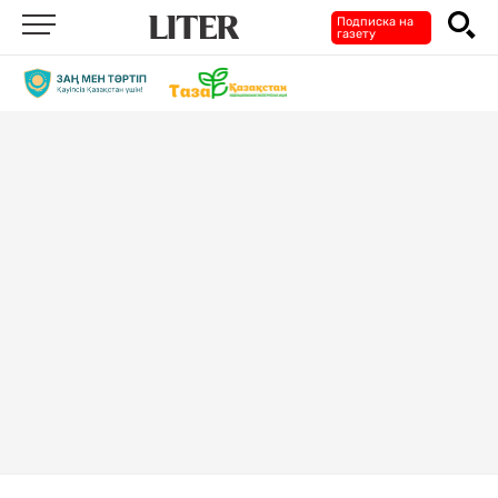
Подписка на
газету