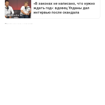
Следующая новость
Какие дороги перекроют в Астане 9 августа
Предыдущая новость
Поездка в Тараз станет дольше: водителей
перенаправят на старый перевал
Свидетельство о постановке на учет периодического печатного
издания №16475-СИ от 24.04.2017 г. Выдано Комитетом
государственного контроля в области связи, информатизации
и средств массовой информации Министерства информации и
коммуникации Республики Казахстан.
Информационная продукция данного сетевого ресурса
предназначена для лиц, достигших 18 лет и старше.