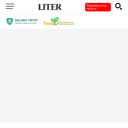
Подписка на
газету