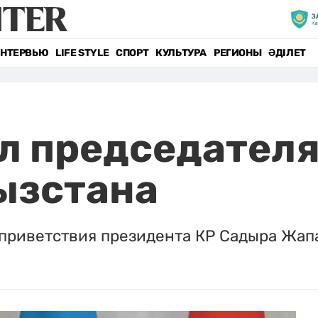
НТЕРВЬЮ
LIFE STYLE
СПОРТ
КУЛЬТУРА
РЕГИОНЫ
ӘДІЛЕТ
л председател
ызстана
приветствия президента КР Садыра Жап