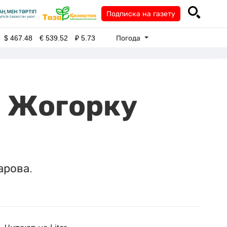
Подписка на газету
Погода
$
467.48
€
539.52
₽
5.73
я Жогорку
арова.