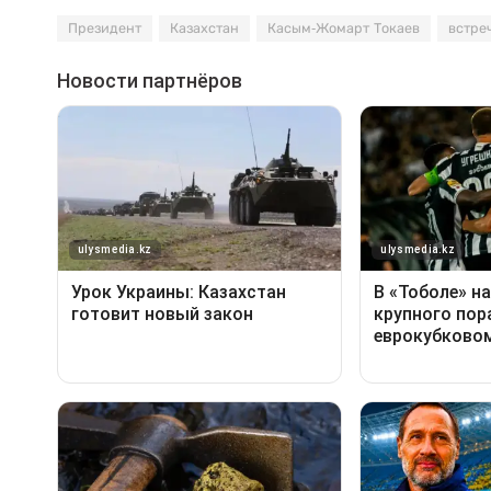
Президент
Казахстан
Касым-Жомарт Токаев
встре