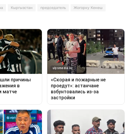
ча
Кыргызстан
председатель
Жогорку Кенеш