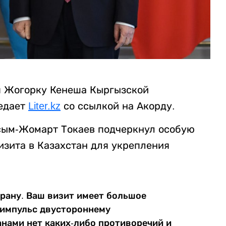
я Жогорку Кенеша Кыргызской
едает
Liter.kz
со ссылкой на Акорду.
сым-Жомарт Токаев подчеркнул особую
изита в Казахстан для укрепления
трану. Ваш визит имеет большое
й импульс двустороннему
нами нет каких-либо противоречий и