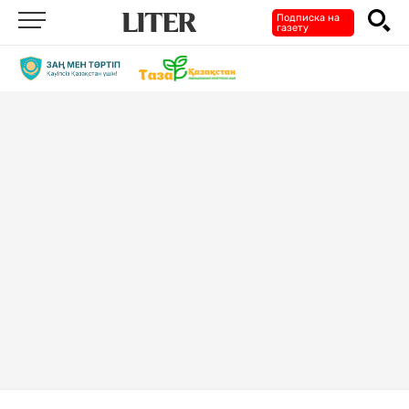
Подписка на
газету