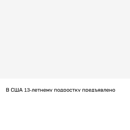
В США 13-летнему подростку предъявлено
обвинение в убийстве второй степени после
гибели его 14-летней сводной сестры. По
версии следствия, трагедия произошла
вскоре после ссоры между детьми, передает