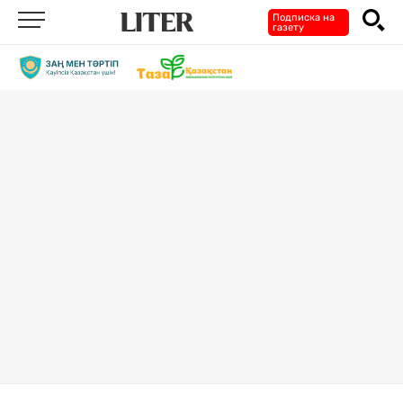
Подписка на
газету