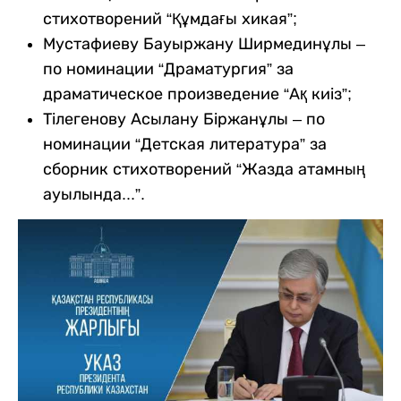
стихотворений “Құмдағы хикая”;
Мустафиеву Бауыржану Ширмединұлы –
по номинации “Драматургия” за
драматическое произведение “Ақ киіз”;
Тілегенову Асылану Біржанұлы – по
номинации “Детская литература” за
сборник стихотворений “Жазда атамның
ауылында...”.