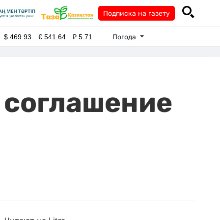
Подписка на газету
Погода
$
469.93
€
541.64
₽
5.71
 соглашение