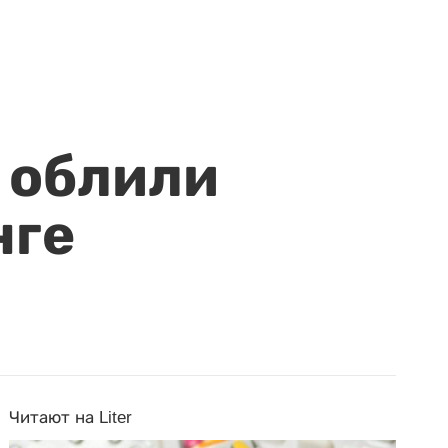
 облили
нге
Читают на Liter