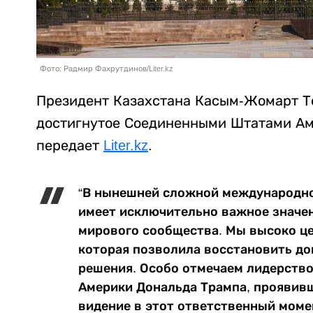
Фото: Радмир Фахрутдинов/Liter.kz
Президент Казахстана Касым-Жомарт То
достигнутое Соединенными Штатами Ам
передает
Liter.kz
.
“В нынешней сложной международно
имеет исключительно важное значени
мирового сообщества. Мы высоко ц
которая позволила восстановить д
решения. Особо отмечаем лидерств
Америки Дональда Трампа, проявивш
видение в этот ответственный моме