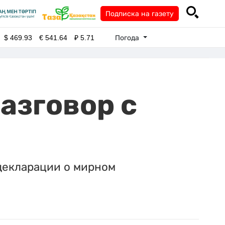
Подписка на газету
Погода
$
469.93
€
541.64
₽
5.71
азговор с
декларации о мирном