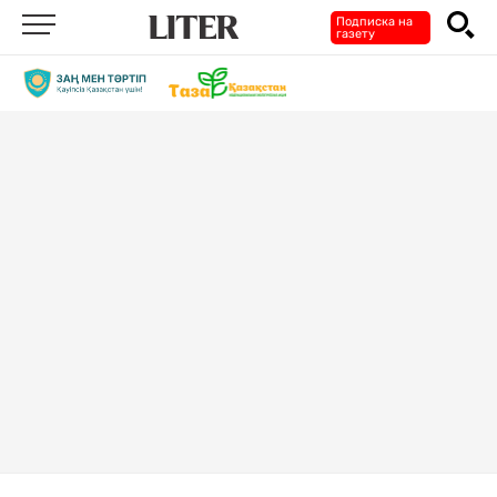
Подписка на
газету