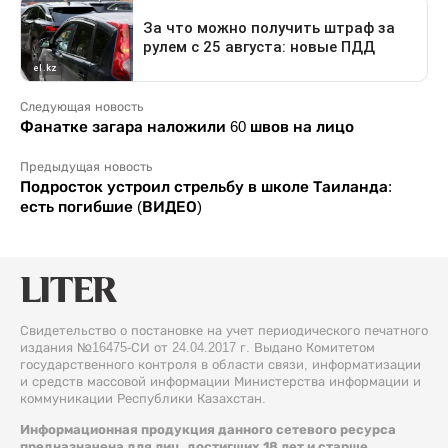
Следующая новость
Фанатке загара наложили 60 швов на лицо
Предыдущая новость
Подросток устроил стрельбу в школе Таиланда:
есть погибшие (ВИДЕО)
Свидетельство о постановке на учет периодического печатного
издания №16475-СИ от 24.04.2017 г. Выдано Комитетом
государственного контроля в области связи, информатизации
и средств массовой информации Министерства информации и
коммуникации Республики Казахстан.
Информационная продукция данного сетевого ресурса
предназначена для лиц, достигших 18 лет и старше.