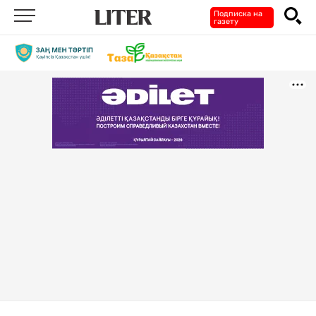
Подписка на
газету