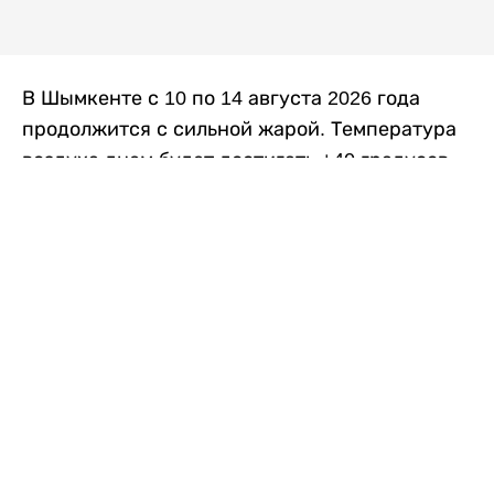
В Шымкенте с 10 по 14 августа 2026 года
продолжится с сильной жарой. Температура
воздуха днем будет достигать +40 градусов,
осадков не ожидается, передает
Liter.kz
со
ссылкой на
данные
Казгидромета.
Согласно информации синоптиков, будущая
рабочая неделя в городе сохранится
переменная облачность. К концу недели жара
немного ослабеет.
Понедельник, 10 августа:
ночью +23…+25
градусов, днем +38…+40. Без осадков.
Северо-восточный ветер – 8–13 метров в