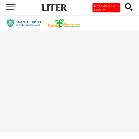
Подписка на
газету