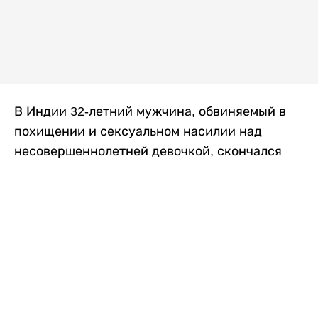
В Индии 32-летний мужчина, обвиняемый в
похищении и сексуальном насилии над
несовершеннолетней девочкой, скончался
после того, как разъяренная толпа жестоко
избила его в. Полиция сообщила об аресте
восьми человек, причастных к нападению,
передает
Liter.kz
со ссылкой на
news9live
.
Местные жители рассказали, что
обвиняемый, Мохаммад Эмроз, похитил
школьницу и держал ее взаперти в своем