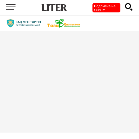
Подписка на
газету