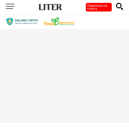
Подписка на
газету