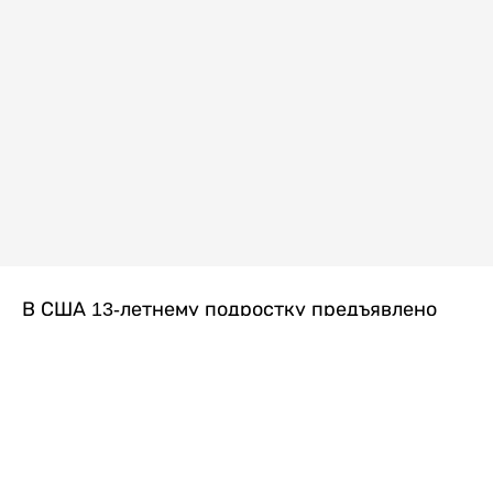
В США 13-летнему подростку предъявлено
обвинение в убийстве второй степени после
гибели его 14-летней сводной сестры. По
версии следствия, трагедия произошла
вскоре после ссоры между детьми, передает
Liter.kz
со ссылкой на
kmph.com
.