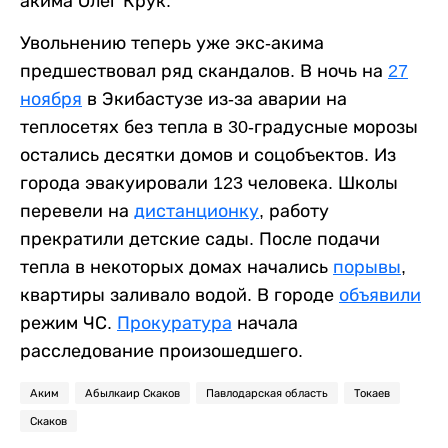
акима Олег Крук.
Увольнению теперь уже экс-акима
предшествовал ряд скандалов. В ночь на
27
ноября
в Экибастузе из-за аварии на
теплосетях без тепла в 30-градусные морозы
остались десятки домов и соцобъектов. Из
города эвакуировали 123 человека. Школы
перевели на
дистанционку
, работу
прекратили детские сады. После подачи
тепла в некоторых домах начались
порывы
,
квартиры заливало водой. В городе
объявили
режим ЧС.
Прокуратура
начала
расследование произошедшего.
Аким
Абылкаир Скаков
Павлодарская область
Токаев
Скаков