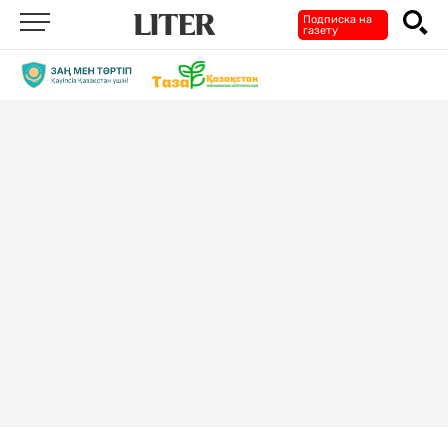
Подписка на
газету