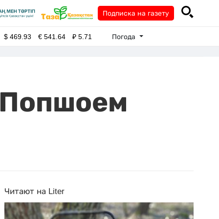
Подписка на газету
Погода
$
469.93
€
541.64
₽
5.71
м Попшоем
Читают на Liter