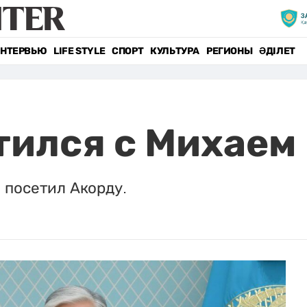
НТЕРВЬЮ
LIFE STYLE
СПОРТ
КУЛЬТУРА
РЕГИОНЫ
ӘДІЛЕТ
тился с Михае
посетил Акорду.