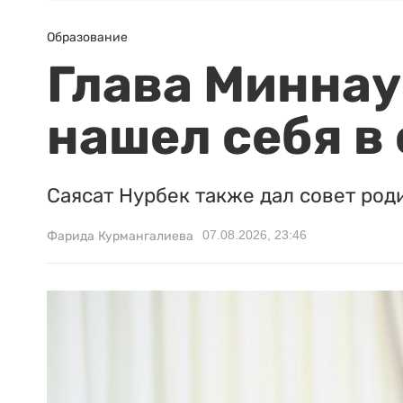
Образование
Глава Миннаук
нашел себя в
Саясат Нурбек также дал совет род
07.08.2026, 23:46
Фарида Курмангалиева