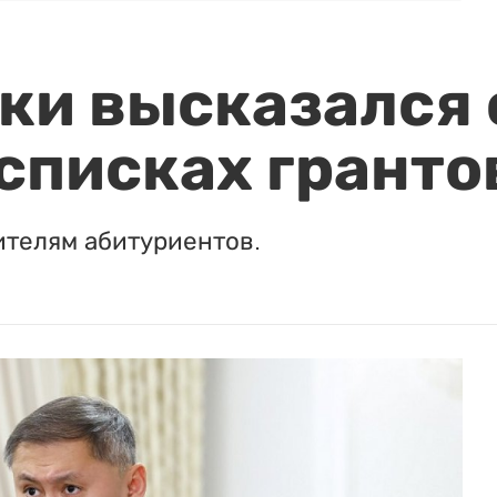
и высказался о
 списках гранто
ителям абитуриентов.