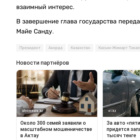
взаимный интерес.
В завершение глава государства перед
Майе Санду.
Президент
Акорда
Казахстан
Касым-Жомарт Токае