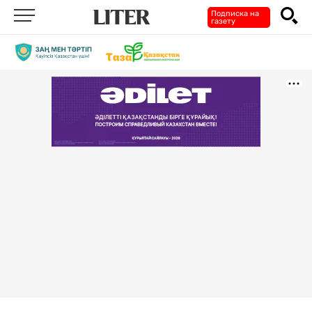
Подписка на
газету