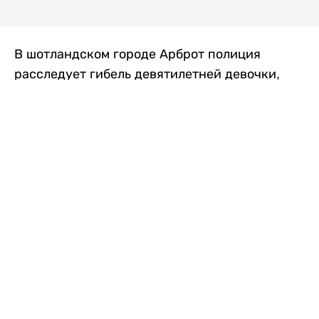
В шотландском городе Арброт полиция
расследует гибель девятилетней девочки,
которую нашли с тяжелыми травмами в
промышленной зоне, где семья разбила
палаточный лагерь. По подозрению в
убийстве ребенка задержан ее 35-летний
отец, передает
Liter.kz
со ссылкой на
The Sun
.
По данным полиции, семья из Западного
Йоркшира приехала в Арброт и разбила
палатку на территории заброшенной
промышленной зоны неподалеку от пляжа.
Вместе с родителями были двое детей.
Местные жители рассказали, что вечером в