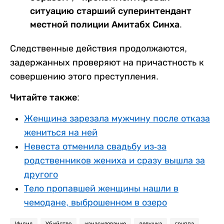
ситуацию старший суперинтендант
местной полиции Амитабх Синха.
Следственные действия продолжаются,
задержанных проверяют на причастность к
совершению этого преступления.
Читайте также:
Женщина зарезала мужчину после отказа
жениться на ней
Невеста отменила свадьбу из-за
родственников жениха и сразу вышла за
другого
Тело пропавшей женщины нашли в
чемодане, выброшенном в озеро
Индия
Убийство
изнасилование
девушка
группа