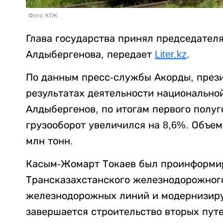
Фото: КТЖ
Глава государства принял председателя
Алдыбергенова, передает
Liter.kz
.
По данным пресс-службы Акорды, през
результатах деятельности национально
Алдыбергенов, по итогам первого полу
грузооборот увеличился на 8,6%. Объем
млн тонн.
Касым-Жомарт Токаев был проинформир
Трансказахстанского железнодорожного
железнодорожных линий и модернизирует
завершается строительство вторых пут