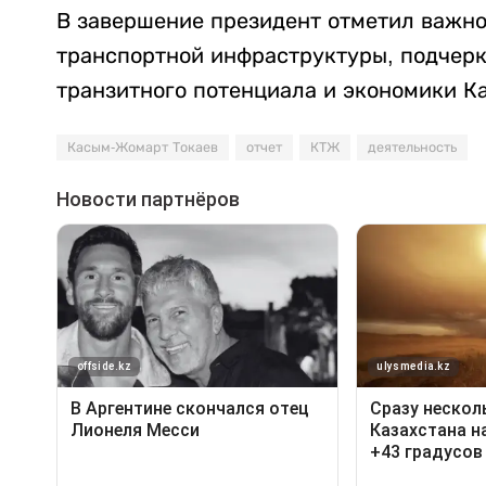
В завершение президент отметил важн
транспортной инфраструктуры, подчер
транзитного потенциала и экономики Ка
Касым-Жомарт Токаев
отчет
КТЖ
деятельность