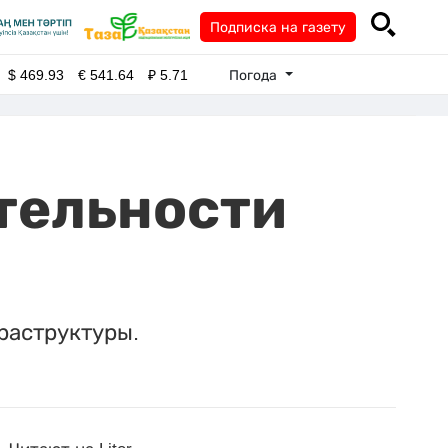
Подписка на газету
Погода
$
469.93
€
541.64
₽
5.71
ятельности
раструктуры.