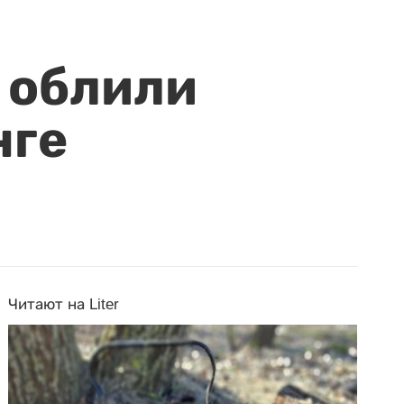
 облили
нге
Читают на Liter