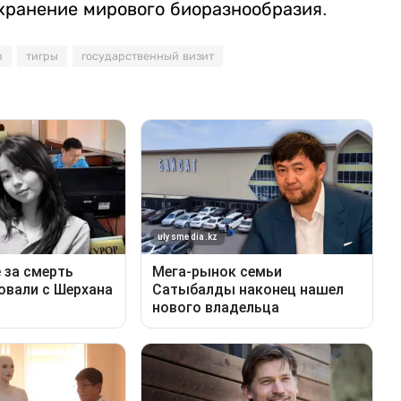
охранение мирового биоразнообразия.
р
тигры
государственный визит