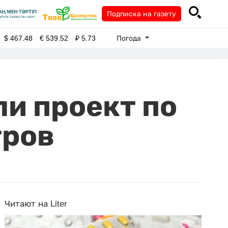
Подписка на газету
Погода
$
467.48
€
539.52
₽
5.73
ли проект по
гров
Читают на Liter