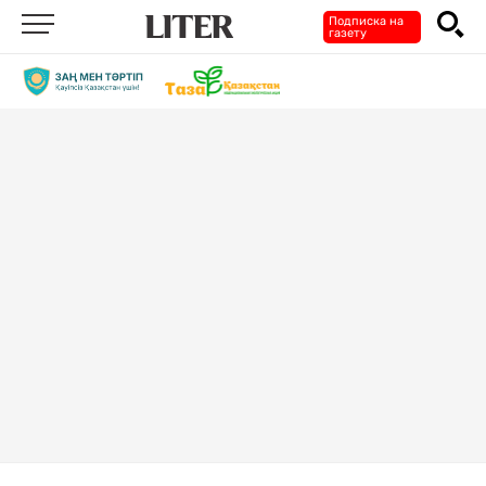
Подписка на
газету