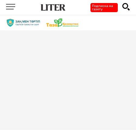
Подписка на
газету