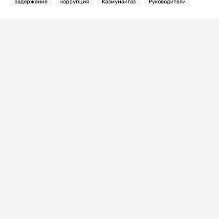
задержание
коррупция
Казмунайгаз
Руководители