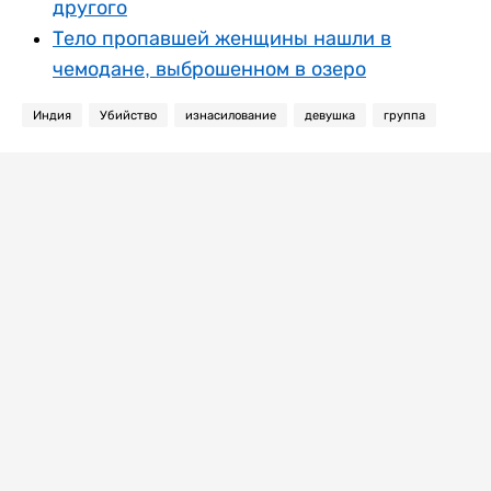
другого
Тело пропавшей женщины нашли в
чемодане, выброшенном в озеро
Индия
Убийство
изнасилование
девушка
группа