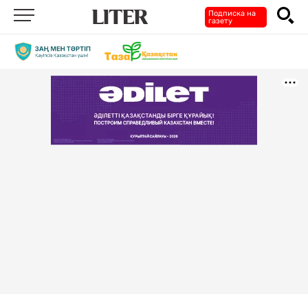
Подписка на
газету