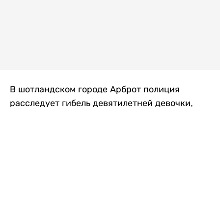
В шотландском городе Арброт полиция
расследует гибель девятилетней девочки,
которую нашли с тяжелыми травмами в
промышленной зоне, где семья разбила
палаточный лагерь. По подозрению в
убийстве ребенка задержан ее 35-летний
отец, передает
Liter.kz
со ссылкой на
The Sun
.
По данным полиции, семья из Западного
Йоркшира приехала в Арброт и разбила
палатку на территории заброшенной