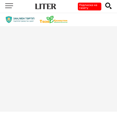
Подписка на
газету