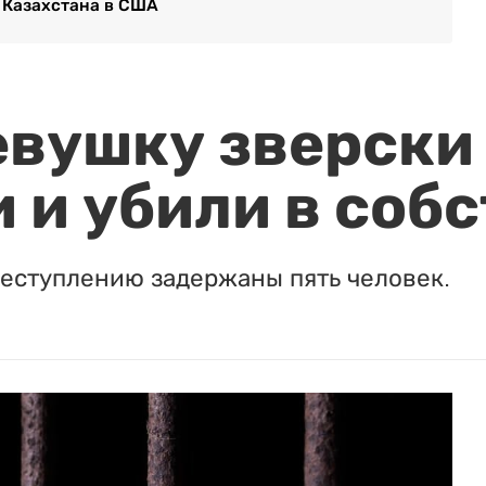
 Казахстана в США
евушку зверски
 и убили в соб
реступлению задержаны пять человек.