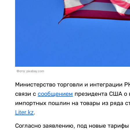
Фото: pixabay.com
Министерство торговли и интеграции Р
связи с
сообщением
президента США о в
импортных пошлин на товары из ряда ст
Liter.kz
.
Согласно заявлению, под новые тарифы