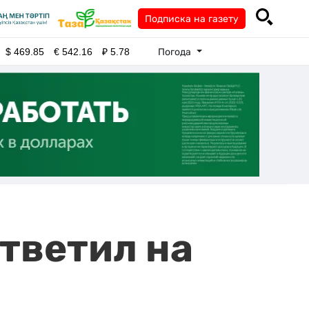
Подписка на газету
Погода
$
469.85
€
542.16
₽
5.78
тветил на