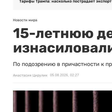
Тарифы Трампа: насколько пострадает экспорт
Новости мира
15-летнюю д
изнасиловали
По подозрению в причастности к п
05.08.2026, 02:27
Анастасия Цирулик