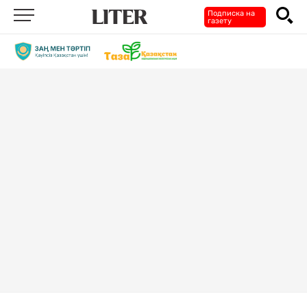
Подписка на
газету