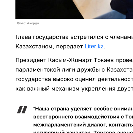
Фото: Акорда
Глава государства встретился с члена
Казахстаном, передает
Liter.kz
.
Президент Касым-Жомарт Токаев прове
парламентской лиги дружбы с Казахстан
государства высоко оценил деятельност
как важный механизм укрепления двуст
“Наша страна уделяет особое вним
всестороннего взаимодействия с То
межпарламентский диалог, контакты
регулярный характер. Торгово-экон