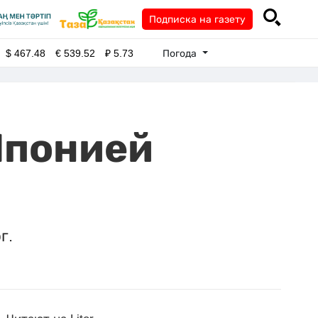
Подписка на газету
Погода
$
467.48
€
539.52
₽
5.73
Японией
г.