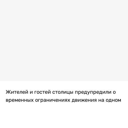
Жителей и гостей столицы предупредили о
временных ограничениях движения на одном
из самых загруженных проспектов города.
Причиной станут дорожные работы, которые
продлятся два дня, передает
Liter.kz
.