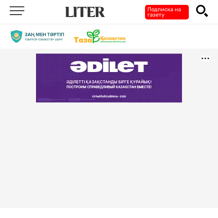
Подписка на
газету