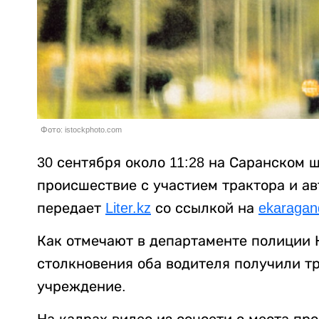
Фото: istockphoto.com
30 сентября около 11:28 на Саранском
происшествие с участием трактора и авт
передает
Liter.kz
со ссылкой на
ekaragan
Как отмечают в департаменте полиции 
столкновения оба водителя получили т
учреждение.
На кадрах видео из соцсети с места пр