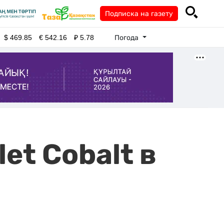
Подписка на газету
Погода
$
469.85
€
542.16
₽
5.78
et Cobalt в