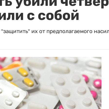
ть убили четвер
или с собой
"защитить" их от предполагаемого насил