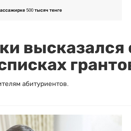
ассажирке 500 тысяч тенге
и высказался о
 списках гранто
ителям абитуриентов.