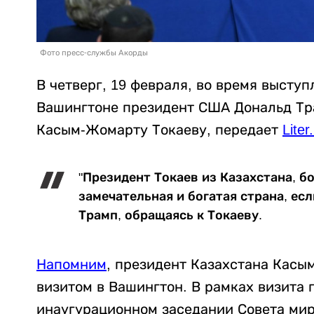
Фото пресс-службы Акорды
В четверг, 19 февраля, во время высту
Вашингтоне президент США Дональд Тра
Касым-Жомарту Токаеву, передает
Liter
"Президент Токаев из Казахстана, б
замечательная и богатая страна, если
Трамп, обращаясь к Токаеву.
Напомним
, президент Казахстана Касы
визитом в Вашингтон. В рамках визита 
инаугурационном заседании Совета мир