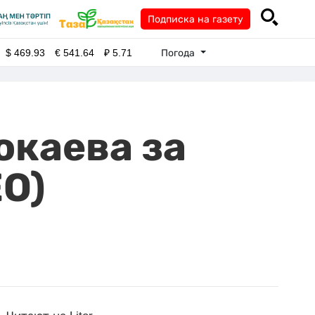
Подписка на газету
Погода
$
469.93
€
541.64
₽
5.71
окаева за
ЕО)