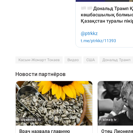
Касым-Жомарт Токаев
Видео
США
Дональд Трамп