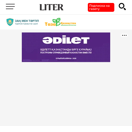
Подписка на
газету