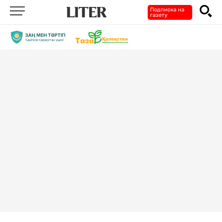
Подписка на
газету