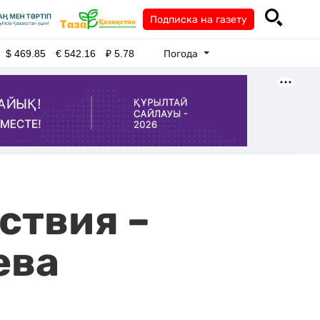
Подписка на газету
Погода
$
469.85
€
542.16
₽
5.78
ствия –
ева