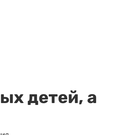
ых детей, а
ия.