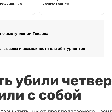
т о выступлении Токаева
: вызовы и возможности для абитуриентов
ть убили четвер
или с собой
"защитить" их от предполагаемого насил