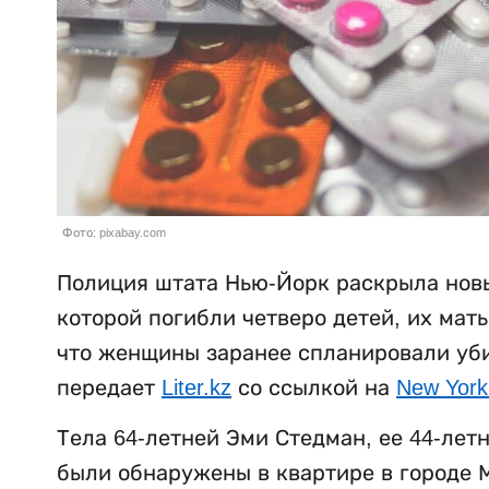
Фото: pixabay.com
Полиция штата Нью-Йорк раскрыла новы
которой погибли четверо детей, их мат
что женщины заранее спланировали убий
передает
Liter.kz
со ссылкой на
New York
Тела 64-летней Эми Стедман, ее 44-лет
были обнаружены в квартире в городе М