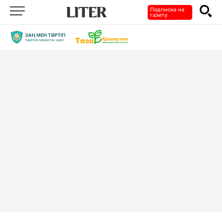
Подписка на
газету