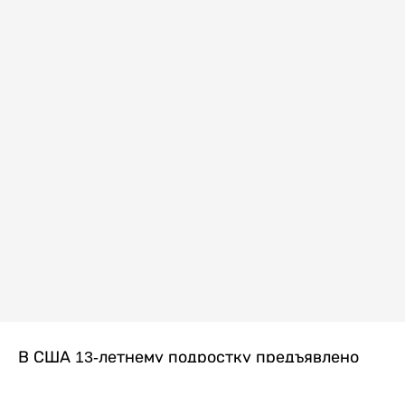
В США 13-летнему подростку предъявлено
обвинение в убийстве второй степени после