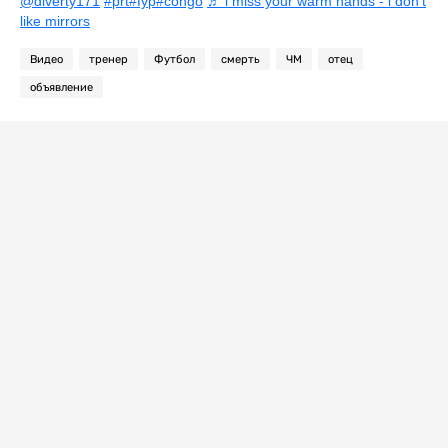
@diverty171
#prt
#fyp
#congo
♬ i miss your warm hands - i don't
like mirrors
Видео
тренер
Футбол
смерть
ЧМ
отец
объявление