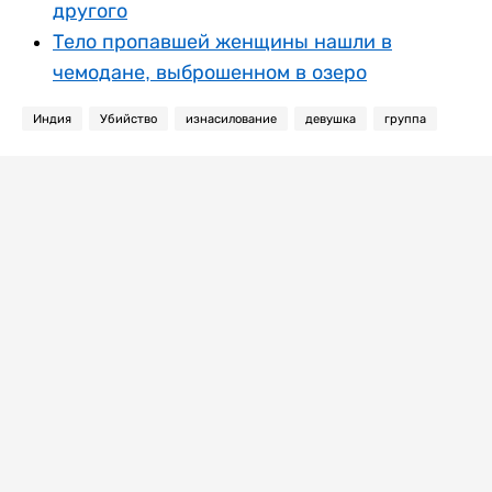
другого
Тело пропавшей женщины нашли в
чемодане, выброшенном в озеро
Индия
Убийство
изнасилование
девушка
группа