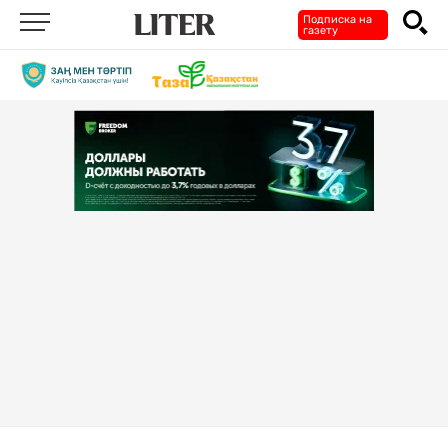
Подписка на
газету