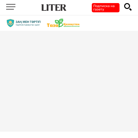
Подписка на
газету